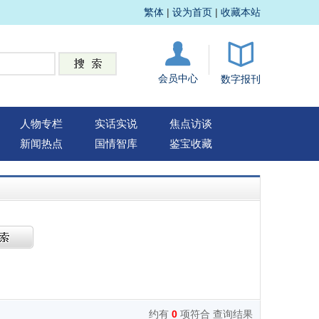
繁体
|
设为首页
|
收藏本站
会员中心
数字报刊
人物专栏
实话实说
焦点访谈
新闻热点
国情智库
鉴宝收藏
约有
0
项符合 查询结果