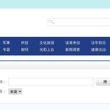
军事
科技
文化旅游
读者来信
法学前沿
专题
财经
光彩上合
新闻调查
健康法治
词：
容：